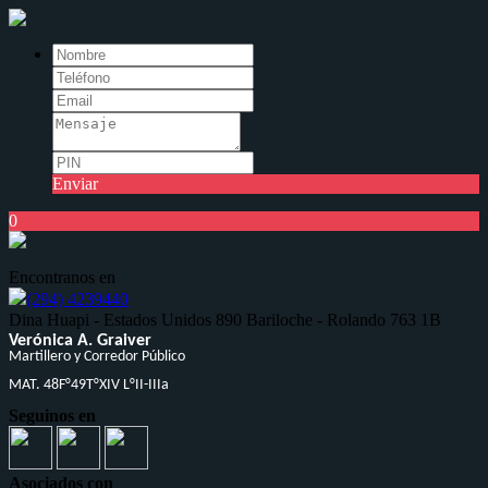
Enviar
0
Encontranos en
(294) 4239440
ㅤㅤㅤㅤㅤㅤDina Huapi - Estados Unidos 890 ㅤㅤㅤㅤㅤBariloche - Rolando 763 1B
Verónica A. Graiver
Martillero y Corredor Público
MAT. 48F°49T°XIV L°II-IIIa
Seguinos en
Asociados con