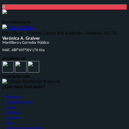
0
Encontranos en
(294) 4239440
ㅤㅤㅤㅤㅤㅤDina Huapi - Estados Unidos 890 ㅤㅤㅤㅤㅤBariloche - Rolando 763 1B
Verónica A. Graiver
Martillero y Corredor Público
MAT. 48F°49T°XIV L°II-IIIa
Seguinos en
Asociados con
¿Qué estás buscando?
·
Terrenos
·
Departamentos
·
Casas
·
Oficinas
·
Locales
·
PHs
·
Terrenos comerciales