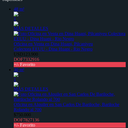
48 m²
1
MÁS DETALLES
Oficina en Venta en Dina Huapi, Pilcaniyeu
Colectora EEUU - Dina Huapi - Rio Negro
USD123.900
DOF7332916
+/- Favorito
30 m²
1
MÁS DETALLES
Oficina en Alquiler en San Carlos De Bariloche, Bariloche
Rolando al 700
$750.000
DOF7827136
+/- Favorito