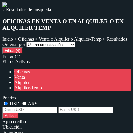
2 Resultados de búsqueda
OFICINAS EN VENTA O EN ALQUILER O EN
ALQUILER TEMP
Inicio
>
Oficinas
>
Venta
o
Alquiler
o
Alquiler-Temp
> Resultados
Ordenar por
Filtrar
(4)
Filtrar
(4)
Filtros Activos
Oficinas
Venta
Alquiler
Alquiler-Temp
Precios
USD
ARS
Aplicar
Apto crédito
Ubicación
Superficies