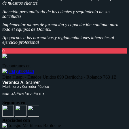
de nuestros clientes.
Atención personalizada de los clientes y seguimiento de sus
solicitudes
Implementar planes de formación y capacitación contínua para
todo el equipos de Domux.
Apegarnos a las normativas y reglamentaciones inherentes al
ejercicio profesional
0
Encontranos en
(294) 4239440
ㅤㅤㅤㅤㅤㅤDina Huapi - Estados Unidos 890 ㅤㅤㅤㅤㅤBariloche - Rolando 763 1B
Verónica A. Graiver
Martillero y Corredor Público
MAT. 48F°49T°XIV L°II-IIIa
Seguinos en
Asociados con